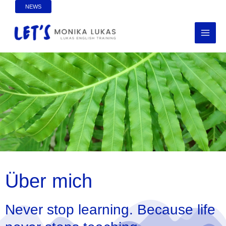
Skip
NEWS
to
MAI
content
MEN
Über mich
Never stop learning. Because life